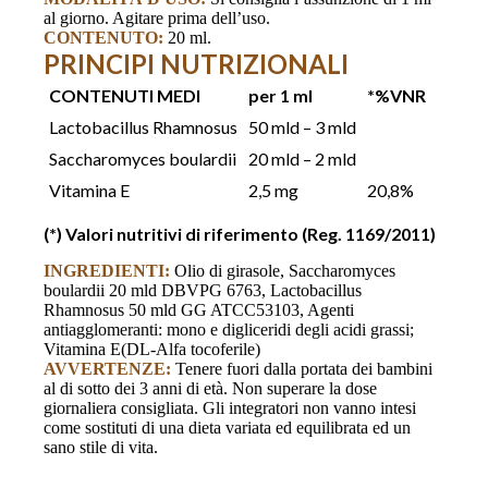
al giorno. Agitare prima dell’uso.
CONTENUTO:
20 ml.
PRINCIPI NUTRIZIONALI
CONTENUTI MEDI
per 1 ml
*%VNR
Lactobacillus Rhamnosus
50 mld – 3 mld
Saccharomyces boulardii
20 mld – 2 mld
Vitamina E
2,5 mg
20,8%
(*) Valori nutritivi di riferimento (Reg. 1169/2011)
INGREDIENTI:
Olio di girasole, Saccharomyces
boulardii 20 mld DBVPG 6763, Lactobacillus
Rhamnosus 50 mld GG ATCC53103, Agenti
antiagglomeranti: mono e digliceridi degli acidi grassi;
Vitamina E(DL-Alfa tocoferile)
AVVERTENZE:
Tenere fuori dalla portata dei bambini
al di sotto dei 3 anni di età. Non superare la dose
giornaliera consigliata. Gli integratori non vanno intesi
come sostituti di una dieta variata ed equilibrata ed un
sano stile di vita.