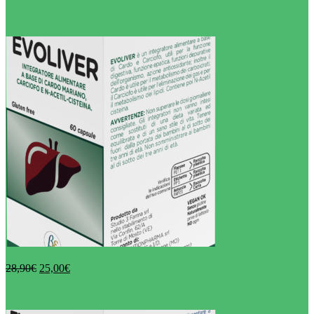
Aggiungi al carrello
Evoliver
28,90
€
25,00
€
Aggiungi al carrello