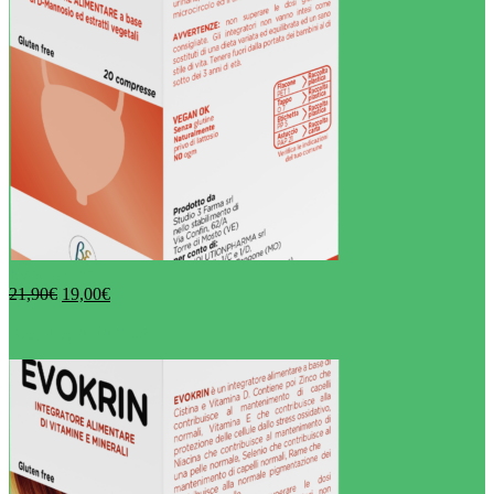
Evocist Oro
21,90
€
19,00
€
Aggiungi al carrello