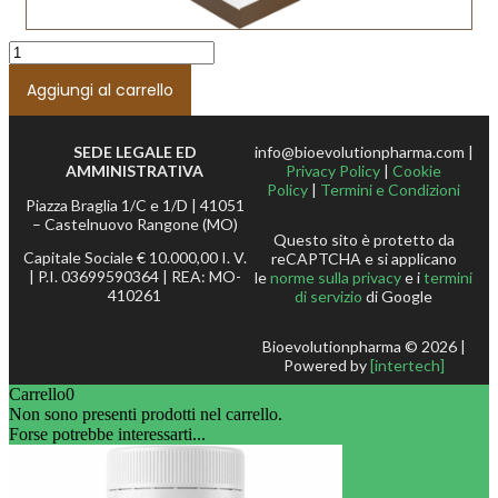
Aggiungi al carrello
SEDE LEGALE ED
info@bioevolutionpharma.com |
AMMINISTRATIVA
Privacy Policy
|
Cookie
Policy
|
Termini e Condizioni
Piazza Braglia 1/C e 1/D | 41051
– Castelnuovo Rangone (MO)
Questo sito è protetto da
Capitale Sociale € 10.000,00 I. V.
reCAPTCHA e si applicano
| P.I. 03699590364 | REA: MO-
le
norme sulla privacy
e i
termini
410261
di servizio
di Google
Bioevolutionpharma © 2026 |
Powered by
[intertech]
Carrello
0
Non sono presenti prodotti nel carrello.
Forse potrebbe interessarti...