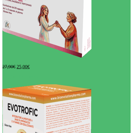
Evodonna
27,90
€
25,00
€
Aggiungi al carrello