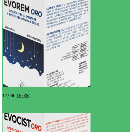
Evorem Oro
17,90
€
16,00
€
Aggiungi al carrello