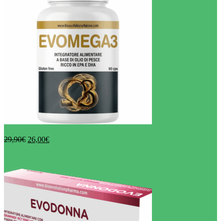
Evomega3
29,90
€
26,00
€
Aggiungi al carrello