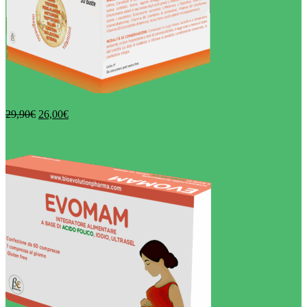
Evotrofic
29,90
€
26,00
€
Aggiungi al carrello