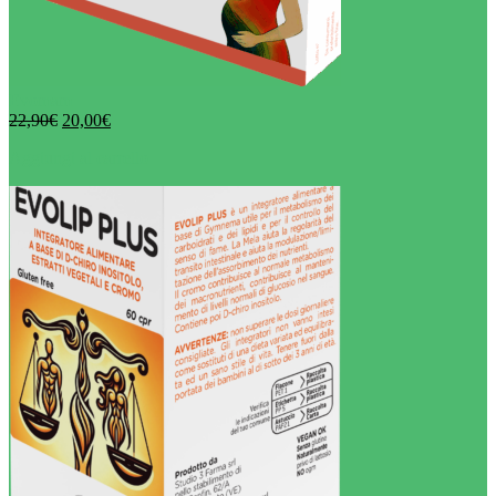
Evomam
22,90
€
20,00
€
Aggiungi al carrello