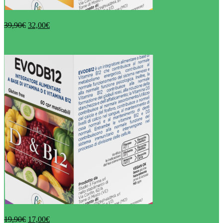
Evolip plus
39,90
€
32,00
€
Aggiungi al carrello
EvoDB12
19,90
€
17,00
€